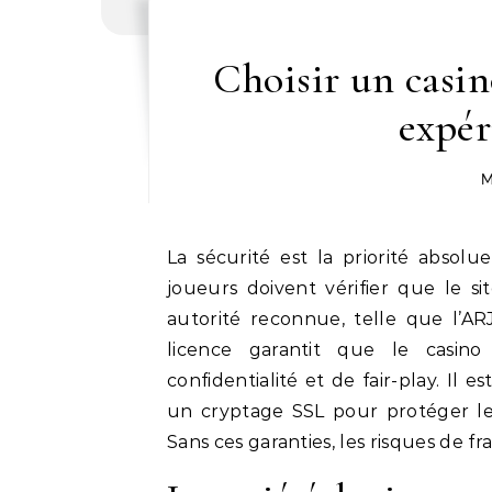
Choisir un casin
expér
M
La sécurité est la priorité absolue lorsque l’on choisit un casino en ligne fiable. Les
joueurs doivent vérifier que le si
autorité reconnue, telle que l’A
licence garantit que le casino
confidentialité et de fair-play. Il e
un cryptage SSL pour protéger les
Sans ces garanties, les risques de f