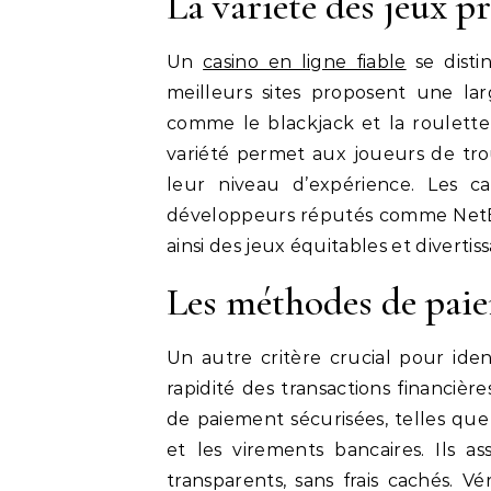
La variété des jeux p
Un
casino en ligne fiable
se distin
meilleurs sites proposent une l
comme le blackjack et la roulette,
variété permet aux joueurs de tro
leur niveau d’expérience. Les c
développeurs réputés comme NetEn
ainsi des jeux équitables et divertiss
Les méthodes de paie
Un autre critère crucial pour ident
rapidité des transactions financièr
de paiement sécurisées, telles que 
et les virements bancaires. Ils a
transparents, sans frais cachés. Vér