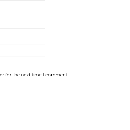
er for the next time I comment.