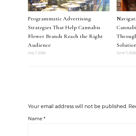
Programmatic Advertising
Navigati
Strategies That Help Cannabis
Cannabi
Flower Brands Reach the Right
Through
Audience
Solutio
July 7, 2026
June 7, 2026
Your email address will not be published.
Re
Name
*