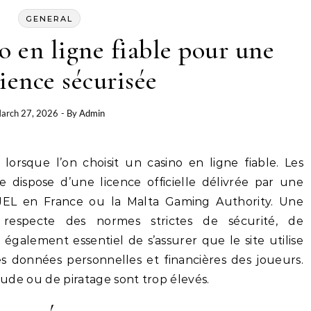
GENERAL
o en ligne fiable pour une
ience sécurisée
arch 27, 2026
- By
Admin
te dispose d’une licence officielle délivrée par une
RJEL en France ou la Malta Gaming Authority. Une
 respecte des normes strictes de sécurité, de
st également essentiel de s’assurer que le site utilise
 données personnelles et financières des joueurs.
raude ou de piratage sont trop élevés.