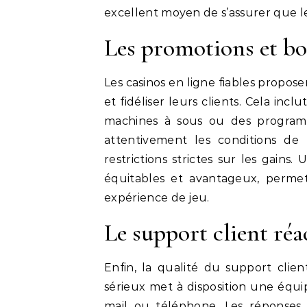
excellent moyen de s’assurer que l
Les promotions et bo
Les casinos en ligne fiables propos
et fidéliser leurs clients. Cela inc
machines à sous ou des programmes
attentivement les conditions de 
restrictions strictes sur les gains
équitables et avantageux, perme
expérience de jeu.
Le support client réac
Enfin, la qualité du support client
sérieux met à disposition une équip
mail ou téléphone. Les réponses d